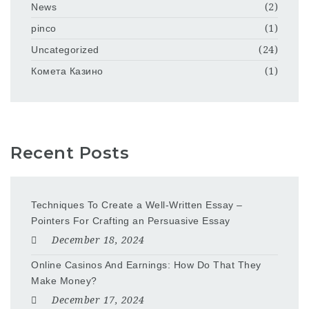
News
(2)
pinco
(1)
Uncategorized
(24)
Комета Казино
(1)
Recent Posts
Techniques To Create a Well-Written Essay –
Pointers For Crafting an Persuasive Essay
December 18, 2024
Online Casinos And Earnings: How Do That They
Make Money?
December 17, 2024