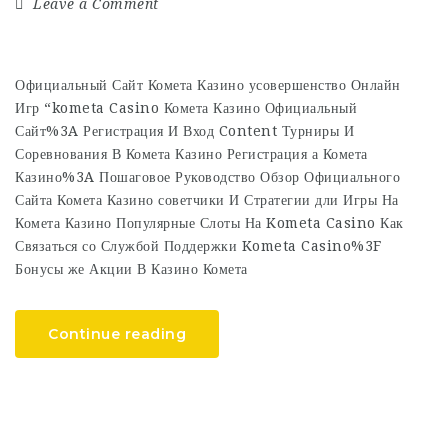
Leave a Comment
Официальный Сайт Комета Казино усовершенство Онлайн
Игр “kometa Casino Комета Казино Официальный
Сайт%3A Регистрация И Вход Content Турниры И
Соревнования В Комета Казино Регистрация а Комета
Казино%3A Пошаговое Руководство Обзор Официального
Сайта Комета Казино советчики И Стратегии дли Игры На
Комета Казино Популярные Слоты На Kometa Casino Как
Связаться со Службой Поддержки Kometa Casino%3F
Бонусы же Акции В Казино Комета
Continue reading