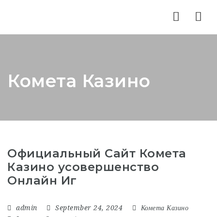
Nav
Комета Казино
Официальный Сайт Комета
Казино усовершенство
Онлайн Иг
admin
September 24, 2024
Комета Казино